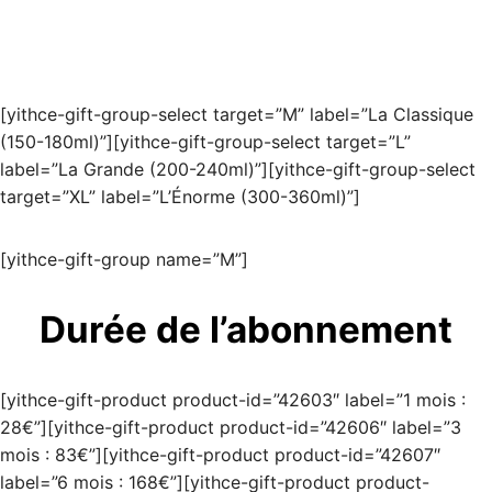
[yithce-gift-group-select target=”M” label=”La Classique
(150-180ml)”][yithce-gift-group-select target=”L”
label=”La Grande (200-240ml)”][yithce-gift-group-select
target=”XL” label=”L’Énorme (300-360ml)”]
[yithce-gift-group name=”M”]
Durée de l’abonnement
[yithce-gift-product product-id=”42603″ label=”1 mois :
28€”][yithce-gift-product product-id=”42606″ label=”3
mois : 83€”][yithce-gift-product product-id=”42607″
label=”6 mois : 168€”][yithce-gift-product product-