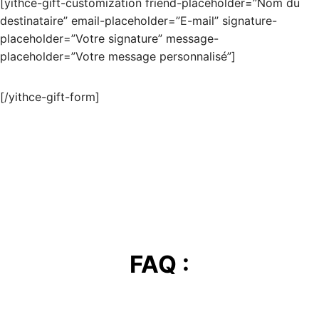
[yithce-gift-customization friend-placeholder=”Nom du
destinataire” email-placeholder=”E-mail” signature-
placeholder=”Votre signature” message-
placeholder=”Votre message personnalisé”]
[/yithce-gift-form]
FAQ :