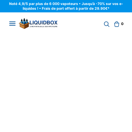
Noté 4,9/5 par plus de 6 000 vapoteurs • Jusqu’à -70% sur vos e-
liquides ! • Frais de port offert à partir de 29.90€*
0