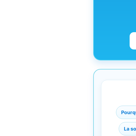
Pourqu
La so