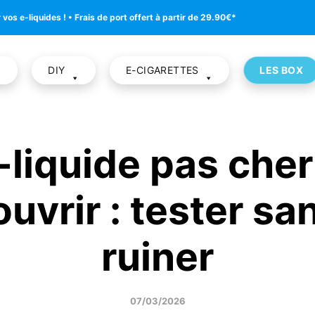
os e-liquides ! • Frais de port offert à partir de 29.90€*
DIY
E-CIGARETTES
LES BOX
-liquide pas cher
uvrir : tester sa
ruiner
07/03/2026