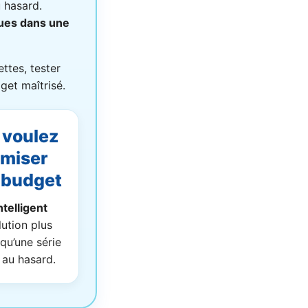
u hasard.
ques dans une
ttes, tester
get maîtrisé.
 voulez
imiser
 budget
ntelligent
ution plus
qu’une série
 au hasard.