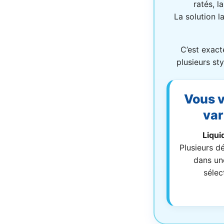
ratés, l
La solution l
C’est exact
plusieurs st
Vous 
var
Liqui
Plusieurs d
dans un
sélec