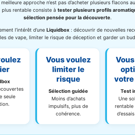
a meilleure approche n’est pas d’acheter plusieurs flacons a
a plus rentable consiste à
tester plusieurs profils aromati
sélection pensée pour la découverte
.
ement l’intérêt d’une
Liquidbox
: découvrir de nouvelles rece
yles de vape, limiter le risque de déception et garder un bud
voulez
Vous voulez
Vous
ier
limiter le
opt
risque
votre
dbox
écouvertes
Sélection guidée
Test i
e seule
Moins d’achats
Une sol
tion.
impulsifs, plus de
rentable 
cohérence.
d’essais