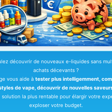
lez découvrir de nouveaux e-liquides sans multi
achats décevants ?
ge vous aide à
tester plus intelligemment, com
styles de vape, découvrir de nouvelles saveur
a solution la plus rentable pour élargir votre ex
exploser votre budget.