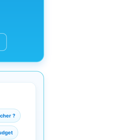
 cher ?
budget