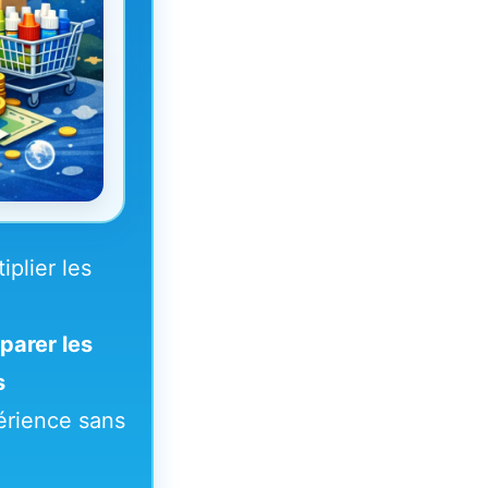
plier les
parer les
s
périence sans