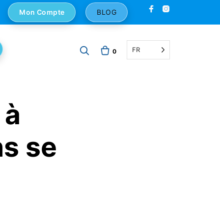
Mon Compte
BLOG
FR
0
 à
ns se