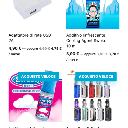
Adattatore di rete USB
Additivo rinfrescante
2A
Cooling Agent Swoke
10 ml
Il
Il
4,90
€
—
oppure
4,90
€
4,75
€
prezzo
prezzo
Il
Il
3,90
€
/ mese
—
oppure
3,90
€
3,78
€
iniziale
attuale
prezzo
prez
/ mese
era:
è:
iniziale
attua
4,90
4,75
era:
è:
€.
€.
3,90
3,78
€.
€.
ACQUISTO VELOCE
ACQUISTO VELOCE