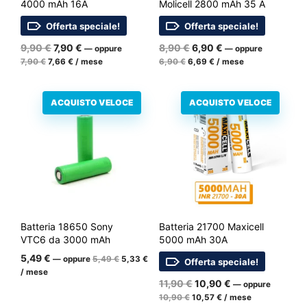
4000 mAh 16A
Molicell 2800 mAh 35 A
Offerta speciale!
Offerta speciale!
Il
Il
Il
Il
9,90
€
7,90
€
8,90
€
6,90
€
—
oppure
—
oppure
Il
prezzo
Il
prezzo
Il
prezzo
Il
prezzo
7,90
€
7,66
€
/ mese
6,90
€
6,69
€
/ mese
prezzo
prezzo
prezzo
prezzo
iniziale
attuale
iniziale
attuale
iniziale
attuale
iniziale
attuale
era:
è:
era:
è:
era:
è:
era:
è:
9,90
7,90
8,90
6,90
ACQUISTO VELOCE
ACQUISTO VELOCE
7,90
7,66
6,90
6,69
€.
€.
€.
€.
€.
€.
€.
€.
Batteria 18650 Sony
Batteria 21700 Maxicell
VTC6 da 3000 mAh
5000 mAh 30A
Il
Il
5,49
€
—
oppure
5,49
€
5,33
€
Offerta speciale!
prezzo
prezzo
/ mese
iniziale
attuale
Il
Il
11,90
€
10,90
€
—
oppure
era:
è:
Il
prezzo
Il
prezzo
10,90
€
10,57
€
/ mese
5,49
5,33
prezzo
prezzo