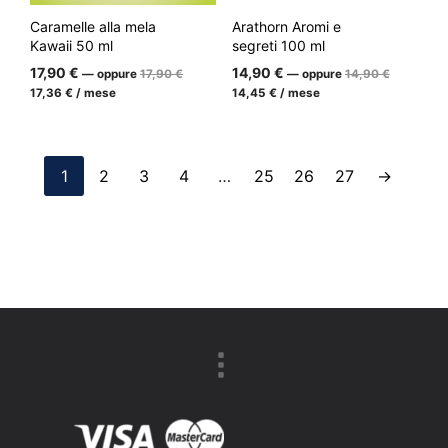
Caramelle alla mela
Arathorn Aromi e
Kawaii 50 ml
segreti 100 ml
Il
Il
17,90
€
14,90
€
—
oppure
17,90
€
—
oppure
14,90
€
prezzo
prezzo
Il
Il
17,36
€
/ mese
14,45
€
/ mese
iniziale
iniziale
prezzo
prezzo
era:
era:
attuale
attuale
17,90
14,90
è:
è:
€.
€.
17,36
14,45
€.
€.
1
2
3
4
…
25
26
27
→