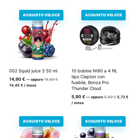
ACQUISTO VELOCE
ACQUISTO VELOCE
002 Squid juice 3 50 ml
10 bobine NI80 a 4 fili,
tipo Clapton con
Il
14,90
€
—
oppure
14,90
€
fusibile, Bonza Pro
prezzo
Il
14,45
€
/ mese
Thunder Cloud
iniziale
prezzo
era:
attuale
Il
Il
5,90
€
—
oppure
5,90
€
5,72
€
14,90
è:
prezzo
prez
€.
/ mese
14,45
iniziale
attua
€.
era:
è:
5,90
5,72
€.
€.
ACQUISTO VELOCE
ACQUISTO VELOCE