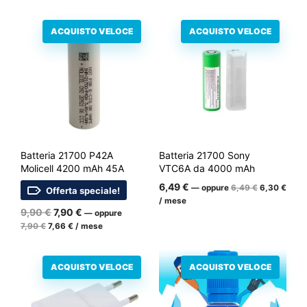
iniziale
attuale
€.
€.
iniziale
attuale
era:
è:
era:
è:
11,90
10,90
ACQUISTO VELOCE
ACQUISTO VELOCE
10,90
10,57
€.
€.
€.
€.
Batteria 21700 P42A
Batteria 21700 Sony
Molicell 4200 mAh 45A
VTC6A da 4000 mAh
Il
Il
6,49
€
—
oppure
6,49
€
6,30
€
Offerta speciale!
prezzo
prez
/ mese
iniziale
attua
Il
Il
9,90
€
7,90
€
—
oppure
era:
è:
Il
prezzo
Il
prezzo
7,90
€
7,66
€
/ mese
6,49
6,30
prezzo
prezzo
iniziale
attuale
€.
€.
iniziale
attuale
era:
è:
era:
è:
9,90
7,90
ACQUISTO VELOCE
ACQUISTO VELOCE
7,90
7,66
€.
€.
€.
€.