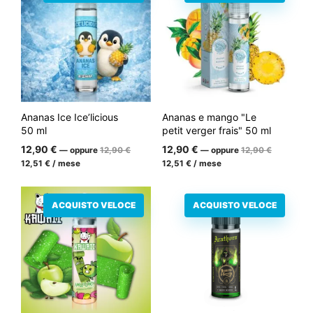
€.
€.
Ananas Ice Ice’licious
Ananas e mango "Le
50 ml
petit verger frais" 50 ml
Il
Il
12,90
€
12,90
€
—
oppure
12,90
€
—
oppure
12,90
€
prezzo
prezzo
Il
Il
12,51
€
/ mese
12,51
€
/ mese
iniziale
iniziale
prezzo
prezzo
era:
era:
attuale
attuale
12,90
12,90
è:
è:
€.
€.
ACQUISTO VELOCE
ACQUISTO VELOCE
12,51
12,51
€.
€.