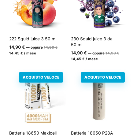
222 Squid juice 3 50 ml
230 Squid juice 3 da
50 ml
Il
14,90
€
—
oppure
14,90
€
prezzo
Il
Il
14,90
€
14,45
€
/ mese
—
oppure
14,90
€
iniziale
prezzo
prezzo
Il
14,45
€
/ mese
era:
attuale
iniziale
prezzo
14,90
è:
era:
attuale
€.
14,45
14,90
è:
€.
€.
ACQUISTO VELOCE
ACQUISTO VELOCE
14,45
€.
Batteria 18650 Maxicell
Batteria 18650 P28A