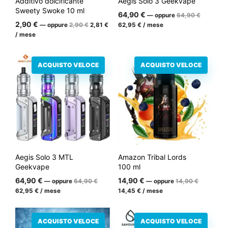
Additivo dolcificante
Aegis Solo 3 Geekvape
Sweety Swoke 10 ml
Il
64,90
€
—
oppure
64,90
€
prezzo
Il
Il
Il
2,90
€
—
oppure
2,90
€
2,81
€
62,95
€
/ mese
iniziale
prezzo
prezzo
prezzo
/ mese
era:
iniziale
attuale
attuale
64,90
era:
è:
è:
€.
2,90
2,81
62,95
€.
€.
€.
ACQUISTO VELOCE
ACQUISTO VELOCE
Aegis Solo 3 MTL
Amazon Tribal Lords
Geekvape
100 ml
Il
Il
64,90
€
14,90
€
—
oppure
64,90
€
—
oppure
14,90
€
prezzo
prezzo
Il
Il
62,95
€
/ mese
14,45
€
/ mese
iniziale
iniziale
prezzo
prezzo
era:
era:
attuale
attuale
64,90
14,90
è:
è:
€.
€.
ACQUISTO VELOCE
ACQUISTO VELOCE
62,95
14,45